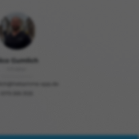
ico Gumlich
Inhaber
lich@hebamme-app.de
0175 595 3125