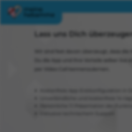
Lass uns Dich überzeugen
Wir sind fest davon überzeugt, dass di
Du die App und ihre Vorteile selber liv
per Video Call kennenzulernen.
Kostenfreie App-Erstkonfiguration in
Unverbindliche und kostenfreie 14-täg
Persönliche 1:1 Präsentation der Funk
Inklusive technischem Support